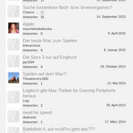
14. September 2015
Antworten:
17
Suche kostenlose flash- bzw. browsergames?
Chance
...
2
14. September 2015
Antworten:
31
Apple.
muschinkafutlovska
8. April 2015
Antworten:
0
Der beste Mac zum Spielen
lmkservices
8. Januar 2015
Antworten:
9
Die Sims 3 nur auf Englisch
jay1604
29. Oktober 2014
Antworten:
4
Spielen auf dem Mac?
Thoutencers1982
13. Mai 2014
Antworten:
1
Logitech gibt Mac-Treiber für Gaming Peripherie
heraus
Logi
28. April 2014
Antworten:
2
need for speed
dwdrums
17. März 2014
Antworten:
1
Battlefield 4, auf mcbPro geht das???