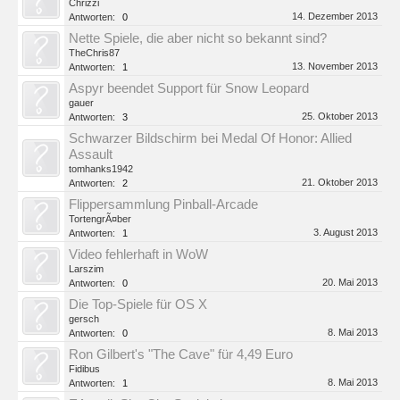
Chrizzi
14. Dezember 2013
Antworten:
0
Nette Spiele, die aber nicht so bekannt sind?
TheChris87
13. November 2013
Antworten:
1
Aspyr beendet Support für Snow Leopard
gauer
25. Oktober 2013
Antworten:
3
Schwarzer Bildschirm bei Medal Of Honor: Allied
Assault
tomhanks1942
21. Oktober 2013
Antworten:
2
Flippersammlung Pinball-Arcade
TortengrÃ¤ber
3. August 2013
Antworten:
1
Video fehlerhaft in WoW
Larszim
20. Mai 2013
Antworten:
0
Die Top-Spiele für OS X
gersch
8. Mai 2013
Antworten:
0
Ron Gilbert's "The Cave" für 4,49 Euro
Fidibus
8. Mai 2013
Antworten:
1