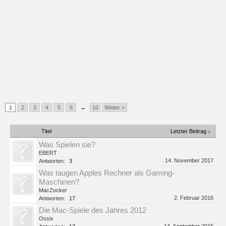
1
2
3
4
5
6
→
10
Weiter >
Titel
Letzter Beitrag ↓
Was Spielen sie?
EBERT
14. November 2017
Antworten:
3
Was taugen Apples Rechner als Gaming-
Maschinen?
MacZocker
2. Februar 2016
Antworten:
17
Die Mac-Spiele des Jahres 2012
Ossix